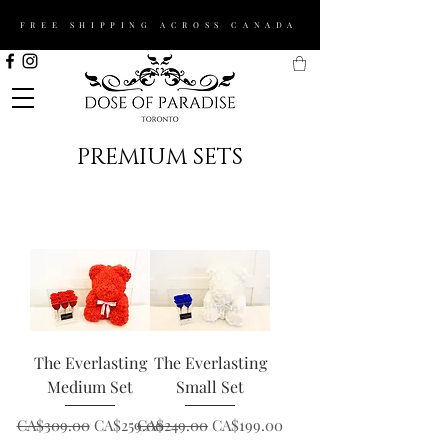
FREE SHIPPING ACROSS CANADA
-nearest flower shop
-something to get christmas
-gifts for girls
-baby shower gifts
-artificial rose bear
PREMIUM SETS
The Everlasting
The Everlasting
Medium Set
Small Set
一般價格
促銷價格
一般價格
促銷價格
CA$309.00
CA$259.00
CA$249.00
CA$199.00